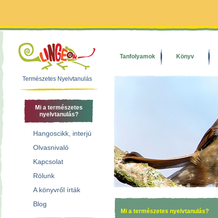
Tanfolyamok
Könyv
Természetes Nyelvtanulás
Mi a természetes
nyelvtanulás?
Hangoscikk, interjú
Olvasnivaló
Kapcsolat
Rólunk
A könyvről írták
Blog
Mi a természetes nyelvtanulás?