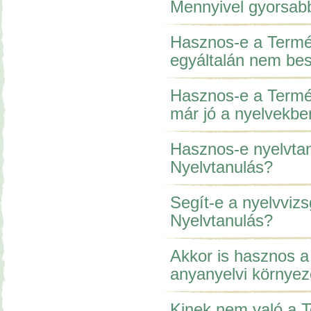
Mennyivel gyorsab
Hasznos-e a Termés
egyáltalán nem bes
Hasznos-e a Termés
már jó a nyelvekbe
Hasznos-e nyelvta
Nyelvtanulás?
Segít-e a nyelvviz
Nyelvtanulás?
Akkor is hasznos a
anyanyelvi környez
Kinek nem való a 