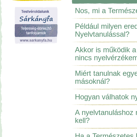
Nos, mi a Termész
Például milyen ere
Nyelvtanulással?
Akkor is működik a
nincs nyelvérzéke
Miért tanulnak egy
másoknál?
Hogyan válhatok n
A nyelvtanuláshoz 
kell?
Ha a Természetes N