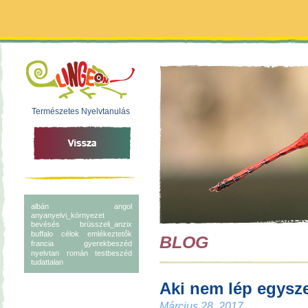
Természetes Nyelvtanulás
albán
angol
anyanyelvi_környezet
bevésés
brüsszeli_anzix
buffalo
célok
emlékeztetők
BLOG
francia
gyerekbeszéd
nyelvtan
román
testbeszéd
tudattalan
Aki nem lép egysz
Március 28, 2017