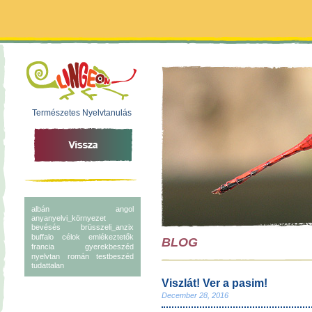
Természetes Nyelvtanulás
albán
angol
anyanyelvi_környezet
bevésés
brüsszeli_anzix
buffalo
célok
emlékeztetők
BLOG
francia
gyerekbeszéd
nyelvtan
román
testbeszéd
tudattalan
Viszlát! Ver a pasim!
December 28, 2016