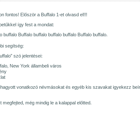
 fontos! Először a Buffalo 1-et olvasd el!!!
etűkkel így fest a mondat:
o buffalo Buffalo buffalo buffalo buffalo Buffalo buffalo.
bi segítség:
buffalo” szó jelentései:
ffalo, New York állambeli város
lény
lat
 kihagyott vonatkozó névmásokat és egyéb kis szavakat igyekezz beírn
t megfejted, még mindig le a kalappal előtted.