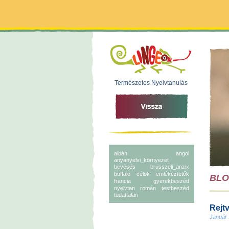
Természetes Nyelvtanulás
albán
angol
anyanyelvi_környezet
bevésés
brüsszeli_anzix
buffalo
célok
emlékeztetők
BL
francia
gyerekbeszéd
nyelvtan
román
testbeszéd
tudattalan
Rejtv
Január 