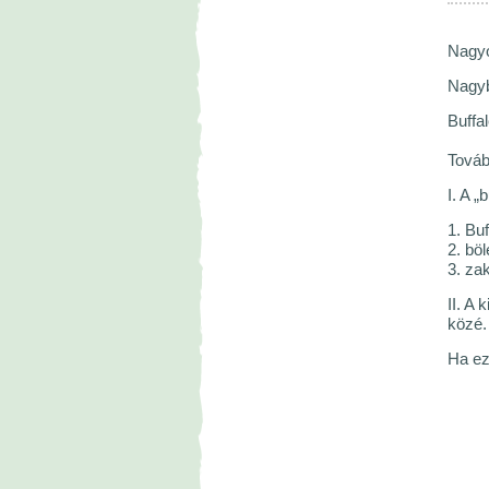
Nagyon
Nagyb
Buffal
Továb
I. A „
1. Bu
2. bö
3. zak
II. A
közé.
Ha ez