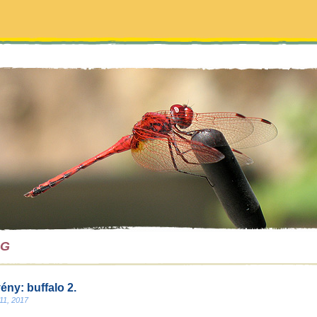
OG
ény: buffalo 2.
11, 2017