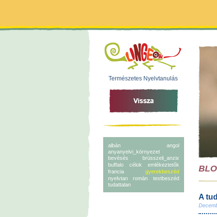
Természetes Nyelvtanulás
albán
angol
anyanyelvi_környezet
bevésés
brüsszeli_anzix
buffalo
célok
emlékeztetők
BL
francia
gyerekbeszéd
nyelvtan
román
testbeszéd
tudattalan
A tu
Decemb