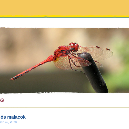
OG
dós malacok
er 26, 2016