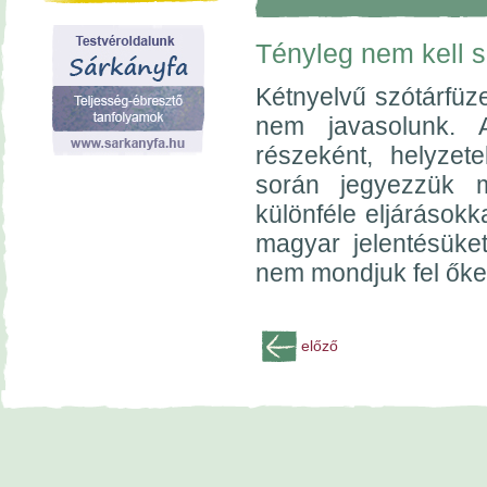
Tényleg nem kell 
Kétnyelvű szótárfüz
nem javasolunk. 
részeként, helyzete
során jegyezzük m
különféle eljárásokka
magyar jelentésüke
nem mondjuk fel őke
előző