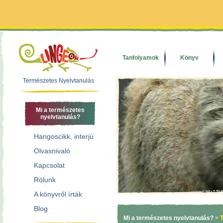
Tanfolyamok
Könyv
Természetes Nyelvtanulás
Mi a természetes
nyelvtanulás?
Hangoscikk, interjú
Olvasnivaló
Kapcsolat
Rólunk
A könyvről írták
Blog
Mi a természetes nyelvtanulás?
>