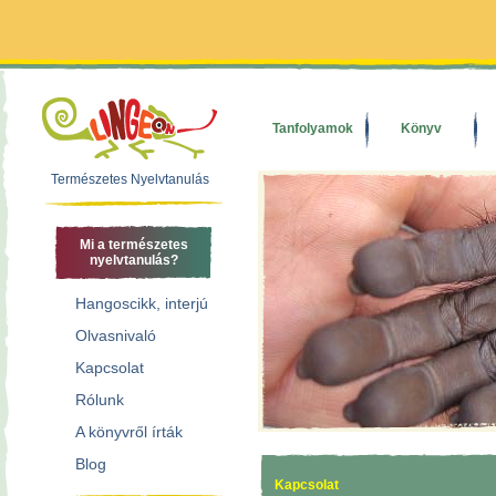
Tanfolyamok
Könyv
Természetes Nyelvtanulás
Mi a természetes
nyelvtanulás?
Hangoscikk, interjú
Olvasnivaló
Kapcsolat
Rólunk
A könyvről írták
Blog
Kapcsolat