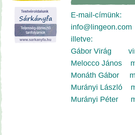
E-mail-címünk:
info@lingeon.com
illetve:
Gábor Virág
vira
Melocco János
m
Monáth Gábor
mg
Murányi László
m
Murányi Péter
mp