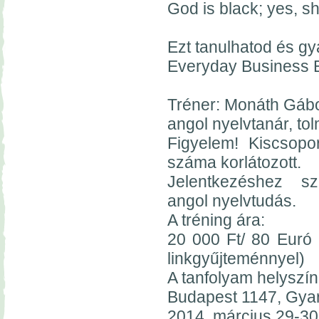
God is black; yes, sh
Ezt tanulhatod és gy
Everyday Business E
Tréner: Monáth Gáb
angol nyelvtanár, to
Figyelem! Kiscsopo
száma korlátozott.
Jelentkezéshez s
angol nyelvtudás.
A tréning ára:
20 000 Ft/ 80 Euró 
linkgyűjteménnyel)
A tanfolyam helyszín
Budapest 1147, Gyar
2014. március 29-30.