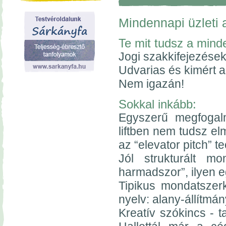
Mindennapi üzleti 
Te mit tudsz a minde
Jogi szakkifejezése
Udvarias és kimért 
Nem igazán!
Sokkal inkább:
Egyszerű megfogal
liftben nem tudsz el
az “elevator pitch” t
Jól strukturált mo
harmadszor”, ilyen 
Tipikus mondatszer
nyelv: alany-állítmány
Kreatív szókincs - ta