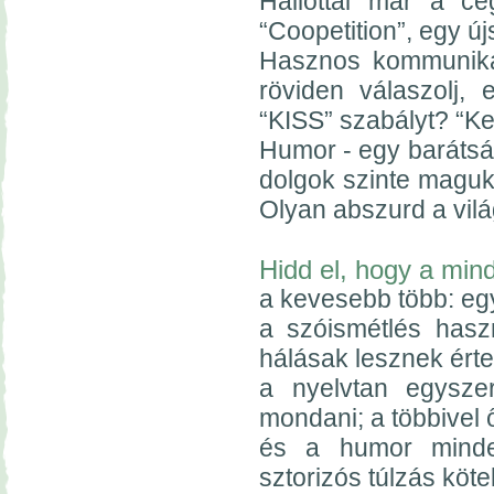
Hallottál már a c
“Coopetition”, egy újs
Hasznos kommunikác
röviden válaszolj,
“KISS” szabályt? “Ke
Humor - egy barátság
dolgok szinte maguk
Olyan abszurd a vilá
Hidd el, hogy a min
a kevesebb több: egy
a szóismétlés haszn
hálásak lesznek érte
a nyelvtan egyszer
mondani; a többivel 
és a humor minden
sztorizós túlzás köte