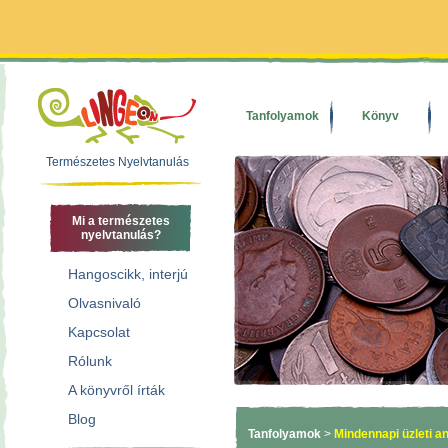
Tanfolyamok
Könyv
Természetes Nyelvtanulás
Mi a természetes
nyelvtanulás?
Hangoscikk, interjú
Olvasnivaló
Kapcsolat
Rólunk
A könyvről írták
Blog
Tanfolyamok
>
Mindennapi üzleti a