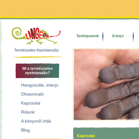
Tanfolyamok
Könyv
Természetes Nyelvtanulás
Mi a természetes
nyelvtanulás?
Hangoscikk, interjú
Olvasnivaló
Kapcsolat
Rólunk
A könyvről írták
Blog
Kapcsolat