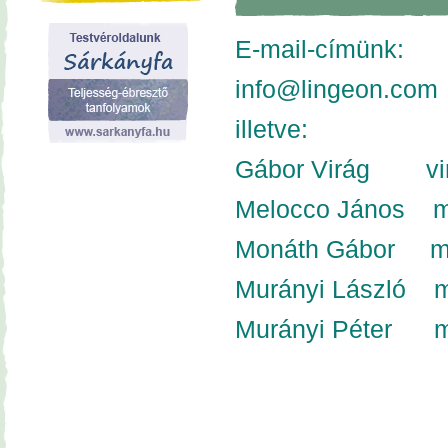
E-mail-címünk:
info@lingeon.com
illetve:
Gábor Virág
vira
Melocco János
m
Monáth Gábor
mg
Murányi László
m
Murányi Péter
mp