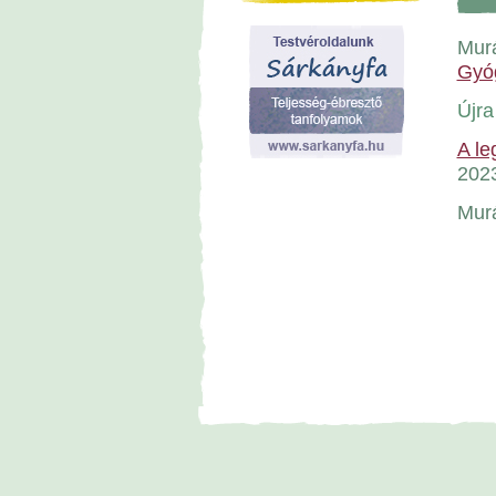
Murá
Gyóg
Újr
A le
2023
Murá