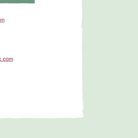
en
k.com