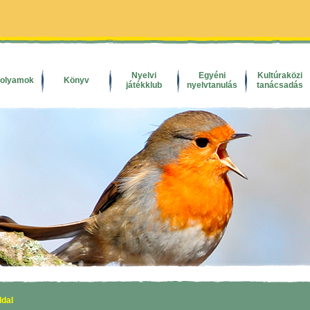
Nyelvi
Egyéni
Kultúraközi
folyamok
Könyv
játékklub
nyelvtanulás
tanácsadás
ldal