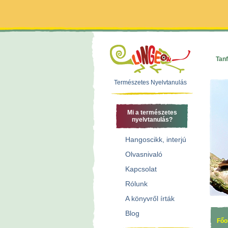
Tan
Természetes Nyelvtanulás
Mi a természetes
nyelvtanulás?
Hangoscikk, interjú
Olvasnivaló
Kapcsolat
Rólunk
A könyvről írták
Blog
Főo