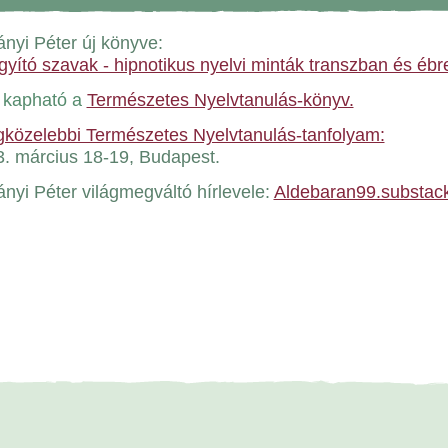
nyi Péter új könyve:
yító szavak - hipnotikus nyelvi minták transzban és ébr
a
kapható a
Természetes Nyelvtanulás-könyv.
gközelebbi Természetes Nyelvtanulás-tanfolyam:
. március 18-19, Budapest.
nyi Péter világmegváltó hírlevele:
Aldebaran99.substac